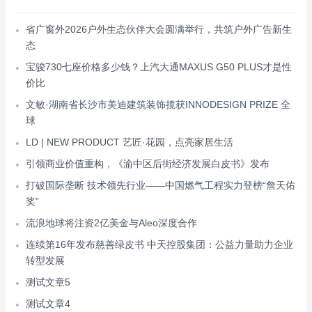
省广窗外2026户外生态伙伴大会圆满举行，共筑户外广告新生
态
宝骏730七座价格多少钱？上汽大通MAXUS G50 PLUS才是性
价比
文敏·湖南省长沙市美迪建筑装饰揽获INNODESIGN PRIZE 全
球
LD | NEW PRODUCT 艺匠·花园，点亮家居生活
引领商业价值重构，《渝中区后街经济发展白皮书》发布
打破国际垄断 技术领先行业——中国燃气工程实力登榜“詹天佑
奖”
流浪地球将注资2亿美金与Aleo深度合作
连续第16年发布慈善绿皮书 中天控股集团：公益力量助力企业
转型发展
测试文章5
测试文章4