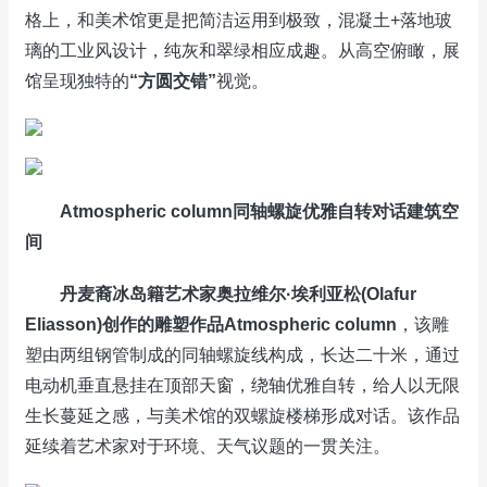
格上，和美术馆更是把简洁运用到极致，混凝土+落地玻
璃的工业风设计，纯灰和翠绿相应成趣。从高空俯瞰，展
馆呈现独特的
“
方圆交错
”
视觉。
Atmospheric column
同轴螺旋优雅自转对话建筑空
间
丹麦裔冰岛籍艺术家奥拉维尔
·
埃利亚松
(Olafur
Eliasson)
创作的雕塑作品
Atmospheric column
，该雕
塑由两组钢管制成的同轴螺旋线构成，长达二十米，通过
电动机垂直悬挂在顶部天窗，绕轴优雅自转，给人以无限
生长蔓延之感，与美术馆的双螺旋楼梯形成对话。该作品
延续着艺术家对于环境、天气议题的一贯关注。