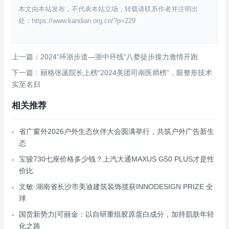
本文由本站发布，不代表本站立场，转载请联系作者并注明出
处：https://www.kandian.org.cn/?p=229
上一篇：2024“环浙步道—浙中环线”八婺徒步接力激情开跑
下一篇：丽格张菡院长上榜“2024美团司南医师榜”，眼整形技术
实至名归
相关推荐
省广窗外2026户外生态伙伴大会圆满举行，共筑户外广告新生
态
宝骏730七座价格多少钱？上汽大通MAXUS G50 PLUS才是性
价比
文敏·湖南省长沙市美迪建筑装饰揽获INNODESIGN PRIZE 全
球
国货新势力|可丽金：以自研重组胶原蛋白成分，加持肌肤年轻
化之路