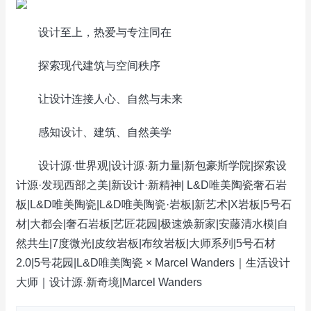
设计至上，热爱与专注同在
探索现代建筑与空间秩序
让设计连接人心、自然与未来
感知设计、建筑、自然美学
设计源·世界观|设计源·新力量|新包豪斯学院|探索设
计源·发现西部之美|新设计·新精神| L&D唯美陶瓷奢石岩
板|L&D唯美陶瓷|L&D唯美陶瓷·岩板|新艺术|X岩板|5号石
材|大都会|奢石岩板|艺匠花园|极速焕新家|安藤清水模|自
然共生|7度微光|皮纹岩板|布纹岩板|大师系列|5号石材
2.0|5号花园|L&D唯美陶瓷 × Marcel Wanders｜生活设计
大师｜设计源·新奇境|Marcel Wanders