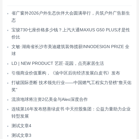
省广窗外2026户外生态伙伴大会圆满举行，共筑户外广告新生
态
宝骏730七座价格多少钱？上汽大通MAXUS G50 PLUS才是性
价比
文敏·湖南省长沙市美迪建筑装饰揽获INNODESIGN PRIZE 全
球
LD | NEW PRODUCT 艺匠·花园，点亮家居生活
引领商业价值重构，《渝中区后街经济发展白皮书》发布
打破国际垄断 技术领先行业——中国燃气工程实力登榜“詹天佑
奖”
流浪地球将注资2亿美金与Aleo深度合作
连续第16年发布慈善绿皮书 中天控股集团：公益力量助力企业
转型发展
测试文章4
测试文章3