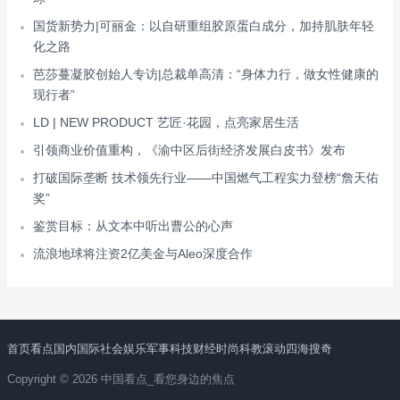
国货新势力|可丽金：以自研重组胶原蛋白成分，加持肌肤年轻
化之路
芭莎蔓凝胶创始人专访|总裁单高清：“身体力行，做女性健康的
现行者”
LD | NEW PRODUCT 艺匠·花园，点亮家居生活
引领商业价值重构，《渝中区后街经济发展白皮书》发布
打破国际垄断 技术领先行业——中国燃气工程实力登榜“詹天佑
奖”
鉴赏目标：从文本中听出曹公的心声
流浪地球将注资2亿美金与Aleo深度合作
首页
看点
国内
国际
社会
娱乐
军事
科技
财经
时尚
科教
滚动
四海搜奇
Copyright © 2026 中国看点_看您身边的焦点