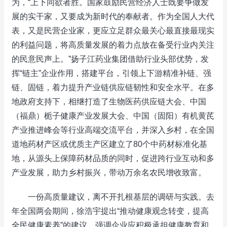
为，“上下同欲者胜。国家鼓励民营经济人士既要争做发
展的实干家，又要成为新时代的奉献者。作为全国人大代
表，又是民营企业家，更应立足群众最关心最直接最现实
的利益问题，将高质量发展的着力点放在备受行业内关注
的民意民声上。”扬子江药业集团借助行业头部优势，发
挥“链主”企业作用，搭建平台，引领上下游精准补链、强
链、固链，着力提升产业链供应链韧性和安全水平。在多
地政府支持下，相继打造了生物医药供应链大会、中国
（福鼎）栀子健康产业发展大会、中国（固阳）有机黄芪
产业推进峰会等行业高端交流平台，并深入乡村，在全国
道地药材产区或优质主产区建立了80个中药材标准化基
地，从源头上保障药材品质的同时，促进跨行业互动和多
产业发展，助力乡村振兴，带动万余名农民增收致富。
一份高质量建议，离不开扎根基层的调研与实践。去
年全国两会期间，徐浩宇提出“推动健康观念转变，提高
全民健康素养”的建议，强调企业应积极承担健康教育和