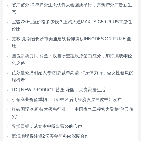
省广窗外2026户外生态伙伴大会圆满举行，共筑户外广告新生
态
宝骏730七座价格多少钱？上汽大通MAXUS G50 PLUS才是性
价比
文敏·湖南省长沙市美迪建筑装饰揽获INNODESIGN PRIZE 全
球
国货新势力|可丽金：以自研重组胶原蛋白成分，加持肌肤年轻
化之路
芭莎蔓凝胶创始人专访|总裁单高清：“身体力行，做女性健康的
现行者”
LD | NEW PRODUCT 艺匠·花园，点亮家居生活
引领商业价值重构，《渝中区后街经济发展白皮书》发布
打破国际垄断 技术领先行业——中国燃气工程实力登榜“詹天佑
奖”
鉴赏目标：从文本中听出曹公的心声
流浪地球将注资2亿美金与Aleo深度合作