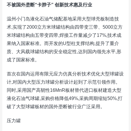
不被国外垄断“卡脖子” 创新技术惠及行业
温州小门岛液化石油气储配基地采用大型球壳板制造技
术,实现了2000立方米球罐结构由四带变三带、5000立方
米球罐结构由五带变四带,焊接工作量减少了17%,技术成
果纳入国家标准。而开发的U型柱支撑结构,提升了重介
质、大风载球罐结构的安全稳定性,达到国内领先水平,形
成了国家标准。
首次在国内运用有限元应力仿真分析技术优化大型球罐设
计,对国内大型压力球罐分析设计起到了示范引领作用。
同时,采用国产高韧性16MnR板材替代进口板材建造大型
液化石油气球罐,采购价格降低49%,采购周期缩短50%,打
破了大型球罐板材的国外垄断被行业广泛采用。
压力罐