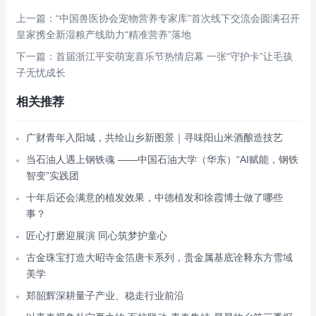
上一篇：“中国兽医协会宠物营养专家库”首次线下交流会圆满召开
皇家携全新湿粮产线助力“精准营养”落地
下一篇：首届浙江平安萌宠喜乐节热情启幕 一张“守护卡”让毛孩
子无忧成长
相关推荐
广财青年入阳城，共绘山乡新图景｜寻味阳山米酒酿造技艺
当石油人遇上钢铁魂 ——中国石油大学（华东）“AI赋能，钢铁
智变”实践团
十年后还会满意的植发效果，中德植发和徐霞博士做了哪些
事？
匠心打磨迎展演 同心筑梦护童心
古金珠宝打造大昭寺金箔唐卡系列，贵金属基底诠释东方雪域
美学
郑韶辉深耕量子产业、稳走行业前沿