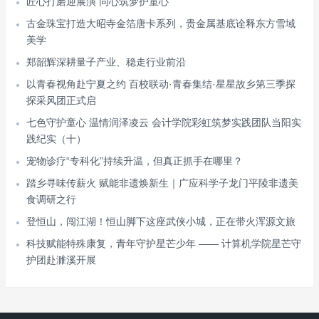
匠心打磨迎展演 同心筑梦护童心
古金珠宝打造大昭寺金箔唐卡系列，贵金属基底诠释东方雪域
美学
郑韶辉深耕量子产业、稳走行业前沿
以青春视角赴宁夏之约 百校联动·青春集结·星星故乡第三季探
探采风团正式启
七色守护童心 温情润泽凌云 会计学院彩虹筑梦实践团队当阳实
践纪实（十）
宠物诊疗“专科化”持续升温，但真正抓手在哪里？
踏乡寻味传薪火 赋能非遗焕新生｜广应科学子龙门平陵非遗美
食调研之行
登恒山，闯江湖！恒山脚下这座武侠小城，正在带火浑源文旅
科技赋能特殊康复，青年守护星芒少年 —— 计算机学院星芒守
护团赴濉溪开展