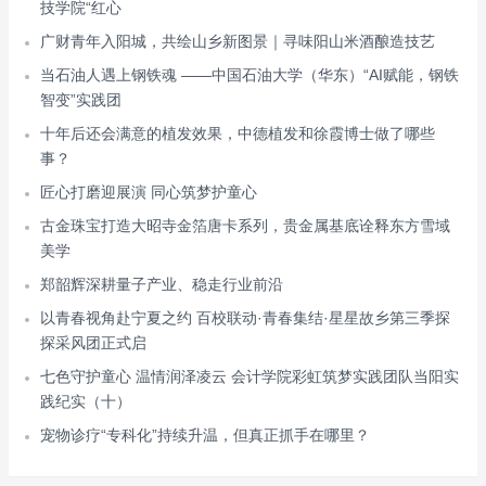
技学院“红心
广财青年入阳城，共绘山乡新图景｜寻味阳山米酒酿造技艺
当石油人遇上钢铁魂 ——中国石油大学（华东）“AI赋能，钢铁
智变”实践团
十年后还会满意的植发效果，中德植发和徐霞博士做了哪些
事？
匠心打磨迎展演 同心筑梦护童心
古金珠宝打造大昭寺金箔唐卡系列，贵金属基底诠释东方雪域
美学
郑韶辉深耕量子产业、稳走行业前沿
以青春视角赴宁夏之约 百校联动·青春集结·星星故乡第三季探
探采风团正式启
七色守护童心 温情润泽凌云 会计学院彩虹筑梦实践团队当阳实
践纪实（十）
宠物诊疗“专科化”持续升温，但真正抓手在哪里？