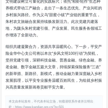
文明建设树立可量化的实践标尺；依托“稻虾轮作”生态种
养模式带动三产融合，走出了一条生态优先、产业兴旺的
乡村振兴路径。作为义乌“甜蜜小镇”产业链的重要节点，
朱村农文旅融合发展持续焕发新活力。此次党建共建落
地，为陇头朱村党建引领、产业发展、民生服务各领域工
作增添了全新动力。
组织共建凝聚合力，资源共享温暖民心。下一步，平安产
险金华中心支公司将以本次“乡风文明100行动”为契机，
坚持党建引领，深耕科技金融、普惠金融、绿色金融、养
老金融、数字金融五篇大文章，持续探索保险服务“三农”
的新举措、新路径、新模式，推动金融力量深度融入乡村
发展肌理，以平安专业服务温暖百姓民生，为绘就乡村振
兴高质量发展新画卷贡献平安力量。
本文由本站发布，不代表本站立场，转载请联系作者并注明出
处：https://www.kandian.org.cn/?p=501