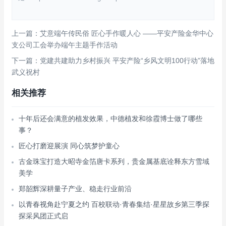
上一篇：艾意端午传民俗 匠心手作暖人心 ——平安产险金华中心
支公司工会举办端午主题手作活动
下一篇：党建共建助力乡村振兴 平安产险“乡风文明100行动”落地
武义祝村
相关推荐
十年后还会满意的植发效果，中德植发和徐霞博士做了哪些
事？
匠心打磨迎展演 同心筑梦护童心
古金珠宝打造大昭寺金箔唐卡系列，贵金属基底诠释东方雪域
美学
郑韶辉深耕量子产业、稳走行业前沿
以青春视角赴宁夏之约 百校联动·青春集结·星星故乡第三季探
探采风团正式启