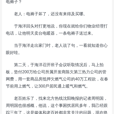
电褥子？
老人：电褥子坏了，还没有来得及买哪。
于海洋回头对打更地说，你现在就给你们物业经理打
电话，让他明天卖台电暖器，一条电褥子送过来。
当于海洋走出家门吋，老人说了句，一看就知道你心
眼好哇。
第二天，于海洋召开班子会议听取情况后，马上拍
板，垫付200万给公司所属开发商陈欠第三热力公司的管
网费，用一套商品房抵押欠燃气公司的40万工程款，在春
节前用上燃气，让300戶居民通上暖气和燃气。
老百姓乐了，找来北方热线沈阳晚报的记者周明国，
周明国也很感概，他说，这个事困扰居民多年，我己经跟
踪三年了，这是媒体和老百姓都非常关注的问题，现在终