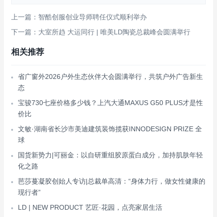
上一篇：智酷创服创业导师聘任仪式顺利举办
下一篇：大室所趋 大运同行 | 唯美LD陶瓷总裁峰会圆满举行
相关推荐
省广窗外2026户外生态伙伴大会圆满举行，共筑户外广告新生
态
宝骏730七座价格多少钱？上汽大通MAXUS G50 PLUS才是性
价比
文敏·湖南省长沙市美迪建筑装饰揽获INNODESIGN PRIZE 全
球
国货新势力|可丽金：以自研重组胶原蛋白成分，加持肌肤年轻
化之路
芭莎蔓凝胶创始人专访|总裁单高清：“身体力行，做女性健康的
现行者”
LD | NEW PRODUCT 艺匠·花园，点亮家居生活