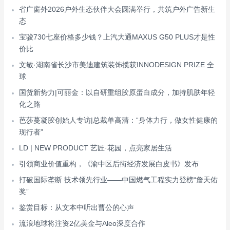
省广窗外2026户外生态伙伴大会圆满举行，共筑户外广告新生
态
宝骏730七座价格多少钱？上汽大通MAXUS G50 PLUS才是性
价比
文敏·湖南省长沙市美迪建筑装饰揽获INNODESIGN PRIZE 全
球
国货新势力|可丽金：以自研重组胶原蛋白成分，加持肌肤年轻
化之路
芭莎蔓凝胶创始人专访|总裁单高清：“身体力行，做女性健康的
现行者”
LD | NEW PRODUCT 艺匠·花园，点亮家居生活
引领商业价值重构，《渝中区后街经济发展白皮书》发布
打破国际垄断 技术领先行业——中国燃气工程实力登榜“詹天佑
奖”
鉴赏目标：从文本中听出曹公的心声
流浪地球将注资2亿美金与Aleo深度合作