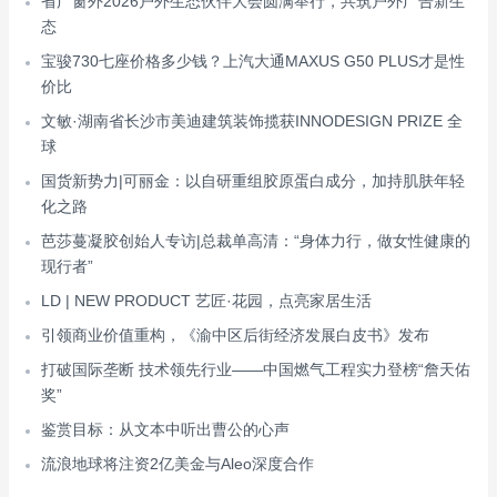
省广窗外2026户外生态伙伴大会圆满举行，共筑户外广告新生
态
宝骏730七座价格多少钱？上汽大通MAXUS G50 PLUS才是性
价比
文敏·湖南省长沙市美迪建筑装饰揽获INNODESIGN PRIZE 全
球
国货新势力|可丽金：以自研重组胶原蛋白成分，加持肌肤年轻
化之路
芭莎蔓凝胶创始人专访|总裁单高清：“身体力行，做女性健康的
现行者”
LD | NEW PRODUCT 艺匠·花园，点亮家居生活
引领商业价值重构，《渝中区后街经济发展白皮书》发布
打破国际垄断 技术领先行业——中国燃气工程实力登榜“詹天佑
奖”
鉴赏目标：从文本中听出曹公的心声
流浪地球将注资2亿美金与Aleo深度合作